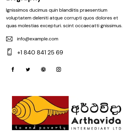
Ignissimos ducimus quin blandiitis praesentium
voluptatem deleniti atque corrupti quos dolores et
quas molestias excepturi. scint occaecatti gnissimus.
info@example.com
E-
+1 840 841 25 69
m
Ph
ail:
on
e: